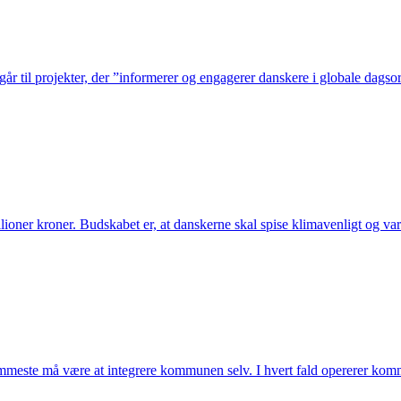
ne går til projekter, der ”informerer og engagerer danskere i globale da
ner kroner. Budskabet er, at danskerne skal spise klimavenligt og vari
mmeste må være at integrere kommunen selv. I hvert fald opererer komm