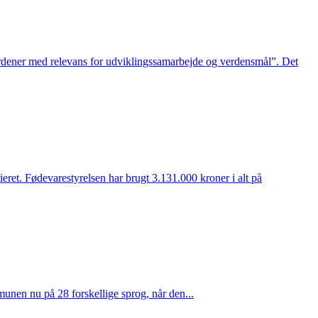
gsordener med relevans for udviklingssamarbejde og verdensmål”. Det
eret. Fødevarestyrelsen har brugt 3.131.000 kroner i alt på
unen nu på 28 forskellige sprog, når den...