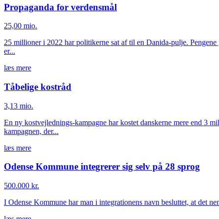
Propaganda for verdensmål
25,00 mio.
25 millioner i 2022 har politikerne sat af til en Danida-pulje. Penge
er...
læs mere
Tåbelige kostråd
3,13 mio.
En ny kostvejlednings-kampagne har kostet danskerne mere end 3 millio
kampagnen, der...
læs mere
Odense Kommune integrerer sig selv på 28 sprog
500.000 kr.
I Odense Kommune har man i integrationens navn besluttet, at det ne
læs mere