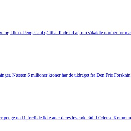
n og klima. Penge skal gå til at finde ud af, om såkaldte normer for mas
nger. Næsten 6 millioner kroner har de tildraget fra Den Frie Forsknings
r penge ned i, fordi de ikke aner deres levende råd. I Odense Kommune b