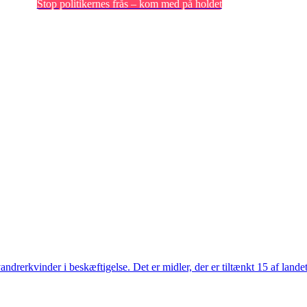
Stop politikernes frås – kom med på holdet
vandrerkvinder i beskæftigelse. Det er midler, der er tiltænkt 15 af lande