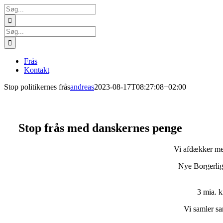
Skip
Søg
to
efter:
content
Søg
efter:
Frås
Kontakt
Stop politikernes frås
andreas
2023-08-17T08:27:08+02:00
Stop frås med danskernes penge
Vi afdækker med 
Nye Borgerlige 
3 mia. kr
Vi samler sa