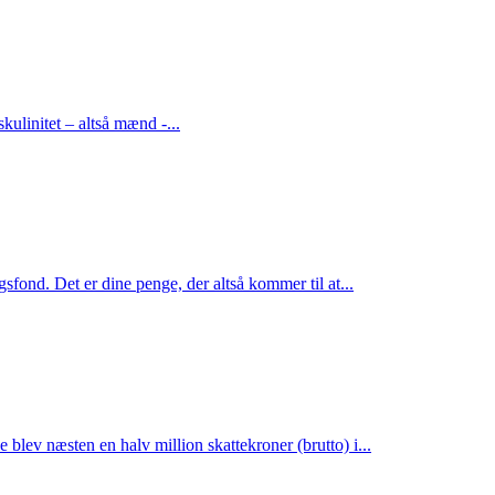
kulinitet – altså mænd -...
fond. Det er dine penge, der altså kommer til at...
lev næsten en halv million skattekroner (brutto) i...