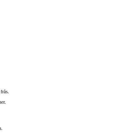
frås.
ner.
n.