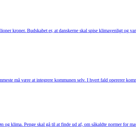
ner kroner. Budskabet er, at danskerne skal spise klimavenligt og vari
mmeste må være at integrere kommunen selv. I hvert fald opererer komm
n og klima. Penge skal gå til at finde ud af, om såkaldte normer for mas