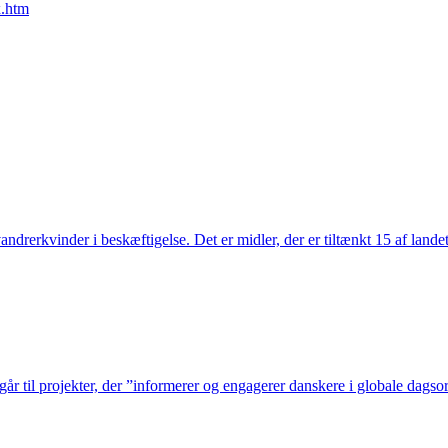
x.htm
vandrerkvinder i beskæftigelse. Det er midler, der er tiltænkt 15 af lande
ne går til projekter, der ”informerer og engagerer danskere i globale da