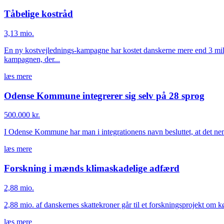
Tåbelige kostråd
3,13 mio.
En ny kostvejlednings-kampagne har kostet danskerne mere end 3 millio
kampagnen, der...
læs mere
Odense Kommune integrerer sig selv på 28 sprog
500.000 kr.
I Odense Kommune har man i integrationens navn besluttet, at det ne
læs mere
Forskning i mænds klimaskadelige adfærd
2,88 mio.
2,88 mio. af danskernes skattekroner går til et forskningsprojekt om kø
læs mere