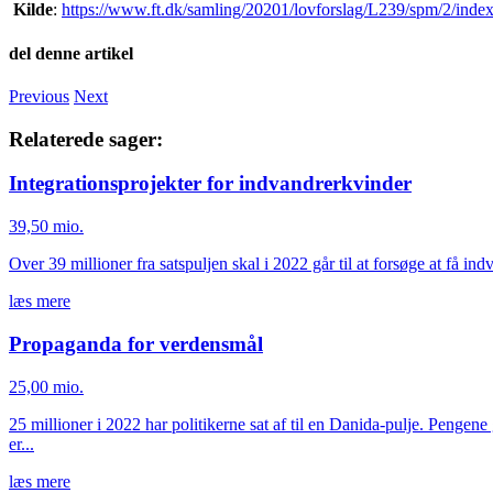
Kilde
:
https://www.ft.dk/samling/20201/lovforslag/L239/spm/2/inde
del denne artikel
Facebook
Twitter
LinkedIn
E-
Previous
Next
mail
Relaterede sager:
Integrationsprojekter for indvandrerkvinder
39,50 mio.
Over 39 millioner fra satspuljen skal i 2022 går til at forsøge at få ind
læs mere
Propaganda for verdensmål
25,00 mio.
25 millioner i 2022 har politikerne sat af til en Danida-pulje. Penge
er...
læs mere