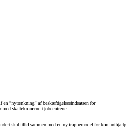
af en ”nytænkning” af beskæftigelsesindsatsen for
er med skattekronerne i jobcentrene.
rmynderi skal tillid sammen med en ny trappemodel for kontanthjælp