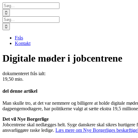
Skip
Søg
to
efter:
content
Søg
efter:
Frås
Kontakt
Digitale møder i jobcentrene
dokumenteret frås ialt:
19,50 mio.
del denne artikel
Facebook
Twitter
LinkedIn
E-
Man skulle tro, at det var nemmere og billigere at holde digitale mø
mail
dagpengemodtagere, har politikerne valgt at sætte ekstra 19,5 millioner
Det vil Nye Borgerlige
Jobcentrene skal nedlægges helt. Syge danskere skal sikres hurtigere 
ansvarliggøre raske ledige.
Læs mere om Nye Borgerliges beskæftigels