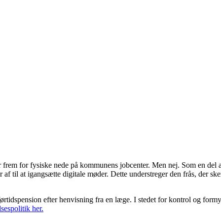
der frem for fysiske nede på kommunens jobcenter. Men nej. Som en del 
 af til at igangsætte digitale møder. Dette understreger den frås, der sk
førtidspension efter henvisning fra en læge. I stedet for kontrol og fo
espolitik her.