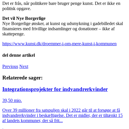
Det er frås, når politikere bare bruger penge kunst. Det er ikke en
politisk opgave.
Det vil Nye Borgerlige
Nye Borgerlige ønsker, at kunst og udsmykning i gadebilledet skal
finansieres med frivillige indsamlinger og donationer – ikke af
skattepenge.
https://www.kunst.dk/droemmer-i-om-mere-kunst-i-kommunen
del denne artikel
Facebook
Twitter
LinkedIn
E-
Previous
Next
mail
Relaterede sager:
Integrationsprojekter for indvandrerkvinder
39,50 mio.
Over 39 millioner fra satspuljen skal i 2022 går til at forsøge at få
indvandrerkvinder i beskæftigelse. Det er midler, der er tiltænkt 15
af landets kommuner, der så frit...