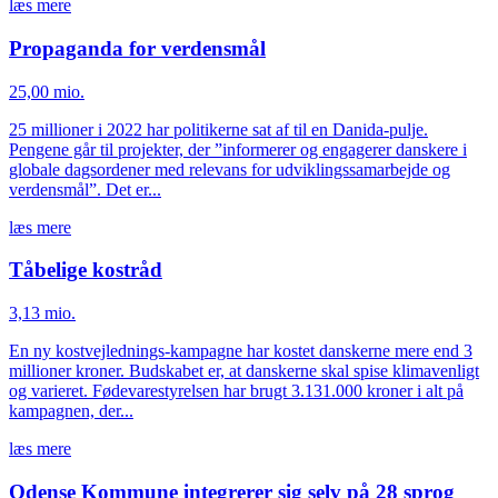
læs mere
Propaganda for verdensmål
25,00 mio.
25 millioner i 2022 har politikerne sat af til en Danida-pulje.
Pengene går til projekter, der ”informerer og engagerer danskere i
globale dagsordener med relevans for udviklingssamarbejde og
verdensmål”. Det er...
læs mere
Tåbelige kostråd
3,13 mio.
En ny kostvejlednings-kampagne har kostet danskerne mere end 3
millioner kroner. Budskabet er, at danskerne skal spise klimavenligt
og varieret. Fødevarestyrelsen har brugt 3.131.000 kroner i alt på
kampagnen, der...
læs mere
Odense Kommune integrerer sig selv på 28 sprog