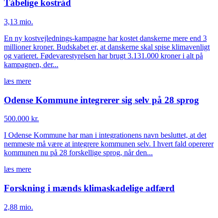
Tåbelige kostråd
3,13 mio.
En ny kostvejlednings-kampagne har kostet danskerne mere end 3
millioner kroner. Budskabet er, at danskerne skal spise klimavenligt
og varieret. Fødevarestyrelsen har brugt 3.131.000 kroner i alt på
kampagnen, der...
læs mere
Odense Kommune integrerer sig selv på 28 sprog
500.000 kr.
I Odense Kommune har man i integrationens navn besluttet, at det
nemmeste må være at integrere kommunen selv. I hvert fald opererer
kommunen nu på 28 forskellige sprog, når den...
læs mere
Forskning i mænds klimaskadelige adfærd
2,88 mio.