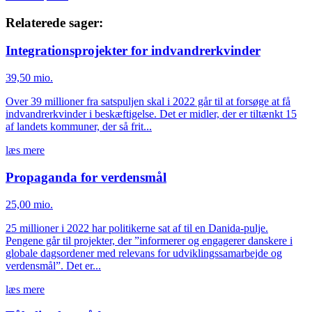
mail
Relaterede sager:
Integrationsprojekter for indvandrerkvinder
39,50 mio.
Over 39 millioner fra satspuljen skal i 2022 går til at forsøge at få
indvandrerkvinder i beskæftigelse. Det er midler, der er tiltænkt 15
af landets kommuner, der så frit...
læs mere
Propaganda for verdensmål
25,00 mio.
25 millioner i 2022 har politikerne sat af til en Danida-pulje.
Pengene går til projekter, der ”informerer og engagerer danskere i
globale dagsordener med relevans for udviklingssamarbejde og
verdensmål”. Det er...
læs mere