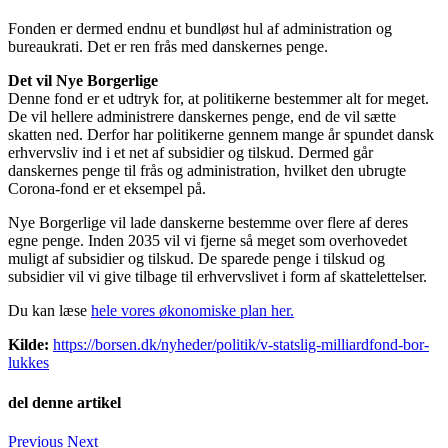
Fonden er dermed endnu et bundløst hul af administration og
bureaukrati. Det er ren frås med danskernes penge.
Det vil Nye Borgerlige
Denne fond er et udtryk for, at politikerne bestemmer alt for meget.
De vil hellere administrere danskernes penge, end de vil sætte
skatten ned. Derfor har politikerne gennem mange år spundet dansk
erhvervsliv ind i et net af subsidier og tilskud. Dermed går
danskernes penge til frås og administration, hvilket den ubrugte
Corona-fond er et eksempel på.
Nye Borgerlige vil lade danskerne bestemme over flere af deres
egne penge. Inden 2035 vil vi fjerne så meget som overhovedet
muligt af subsidier og tilskud. De sparede penge i tilskud og
subsidier vil vi give tilbage til erhvervslivet i form af skattelettelser.
Du kan læse
hele vores økonomiske plan her.
Kilde:
https://borsen.dk/nyheder/politik/v-statslig-milliardfond-bor-
lukkes
del denne artikel
Facebook
Twitter
LinkedIn
E-
Previous
Next