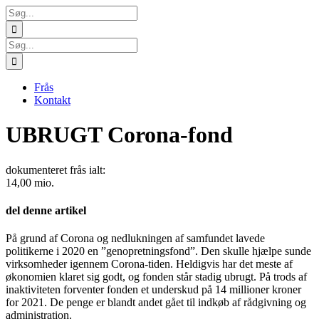
Skip
Søg
to
efter:
content
Søg
efter:
Frås
Kontakt
UBRUGT Corona-fond
dokumenteret frås ialt:
14,00 mio.
del denne artikel
Facebook
Twitter
LinkedIn
E-
På grund af Corona og nedlukningen af samfundet lavede
mail
politikerne i 2020 en ”genopretningsfond”. Den skulle hjælpe sunde
virksomheder igennem Corona-tiden. Heldigvis har det meste af
økonomien klaret sig godt, og fonden står stadig ubrugt. På trods af
inaktiviteten forventer fonden et underskud på 14 millioner kroner
for 2021. De penge er blandt andet gået til indkøb af rådgivning og
administration.