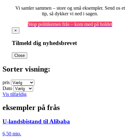
Vi samler sammen – store og små eksempler. Send os et
tip, så dykker vi ned i sagen.
Stop politikernes frås – kom med på holdet
×
Tilmeld dig nyhedsbrevet
Close
Sorter visning:
pris
Dato
Vis tilfældig
eksempler på frås
U-landsbistand til Alibaba
6,50 mio.