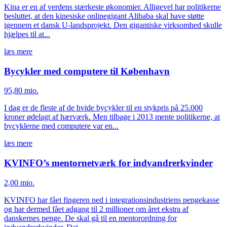
Kina er en af verdens stærkeste økonomier. Alligevel har politikerne
besluttet, at den kinesiske onlinegigant Alibaba skal have støtte
igennem et dansk U-landsprojekt. Den gigantiske virksomhed skulle
hjælpes til at...
læs mere
Bycykler med computere til København
95,80 mio.
I dag er de fleste af de hvide bycykler til en stykpris på 25.000
kroner ødelagt af hærværk. Men tilbage i 2013 mente politikerne, at
bycyklerne med computere var en...
læs mere
KVINFO’s mentornetværk for indvandrerkvinder
2,00 mio.
KVINFO har fået fingeren ned i integrationsindustriens pengekasse
og har dermed fået adgang til 2 millioner om året ekstra af
danskernes penge. De skal gå til en mentorordning for