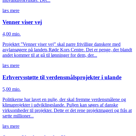
indvandrerkvinder. Det...
læs mere
Venner viser vej
4,00 mio.
Projektet ”Venner viser vej” skal parre frivillige danskere med
asylansøgere på landets Røde Kors Centre. Det er penge, der blandt
andet kommer til at gå til lønninger for dem, der...
læs mere
Erhvervsstøtte til verdensmålsprojekter i ulande
5,00 mio.
Politikerne har lavet en pulje, der skal fremme verdensmålene og
klimaprojekter i udviklingslande. Puljen kan søges af danske
virksomheder til projekter. Dette er det rene projektmageri og frås at
sætte millioner...
læs mere