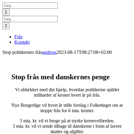
Skip
Søg
to
efter:
content
Søg
efter:
Frås
Kontakt
Stop politikernes frås
andreas
2023-08-17T08:27:08+02:00
Stop frås med danskernes penge
Vi afdækker med din hjælp, hvordan politikerne spilder
milliarder af kroner hvert år på frås.
Nye Borgerlige vil hvert år stille forslag i Folketinget om at
stoppe frås for 6 mia. kroner.
3 mia. kr. vil vi bruge på at styrke kernevelfærden.
3 mia. kr. vil vi sende tilbage til danskerne i form af lavere
skatter og afgifter.